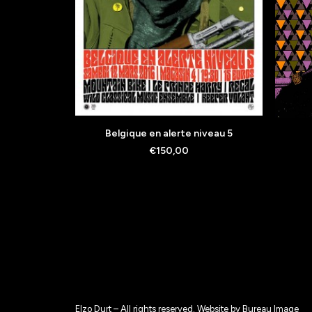
AJOUTER AU PANIER
Belgique en alerte niveau 5
€
150,00
Elzo Durt – All rights reserved. Website by
Bureau Image