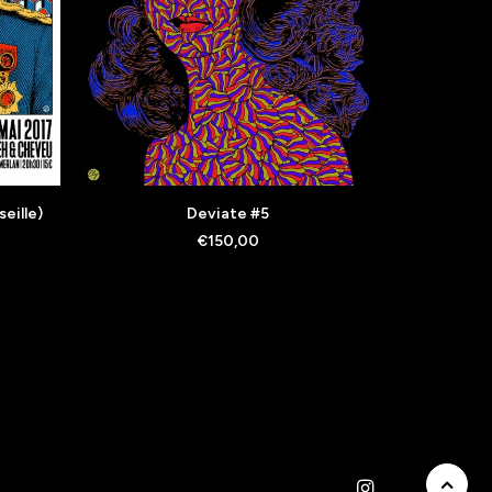
AJOUTER AU PANIER
A
eille)
Deviate #5
C
€
150,00