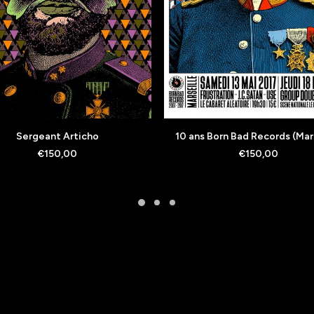
AJOUTER AU PANIER
AJOUTER AU PANIER
Sergeant Articho
10 ans Born Bad Records (Mars
€
150,00
€
150,00