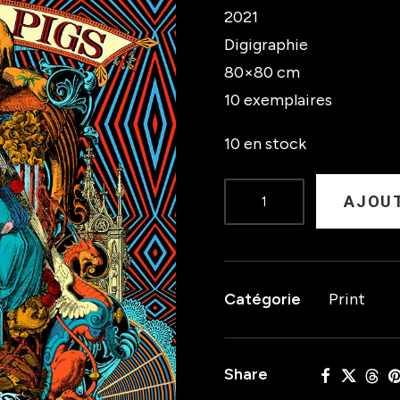
2021
Digigraphie
80×80 cm
10 exemplaires
10 en stock
quantité
AJOUT
de
WOR
PIGS
Catégorie
Print
Share