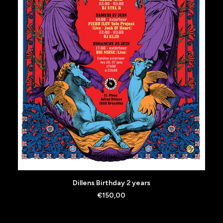
AJOUTER AU PANIER
Dillens Birthday 2 years
€
150,00