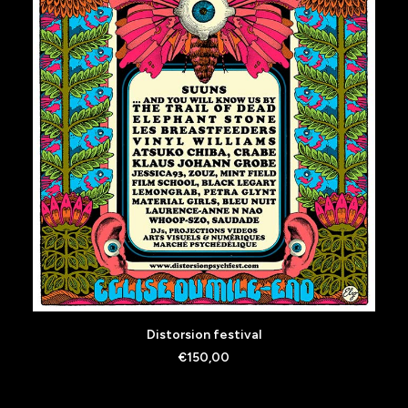
AJOUTER AU PANIER
Distorsion festival
€
150,00