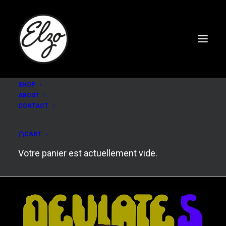
SHOP
ABOUT
CONTACT
Deviate #5
CART
Votre panier est actuellement vide.