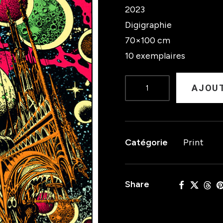
2023
Digigraphie
70×100 cm
10 exemplaires
quantité
AJOUT
de
OSEES
-
Catégorie
Print
THE
CHAPEL
2023
Share