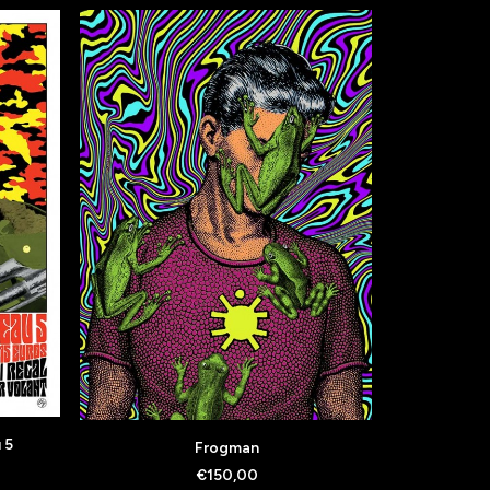
AJOUTER AU PANIER
A
 5
Frogman
Cheveu 
€
150,00