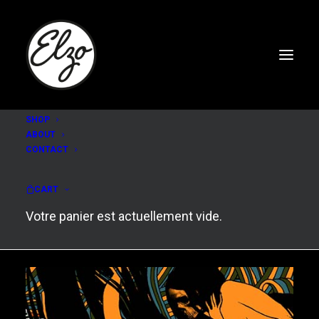
SHOP
ABOUT
CONTACT
Voodoo Twist
CART
Votre panier est actuellement vide.