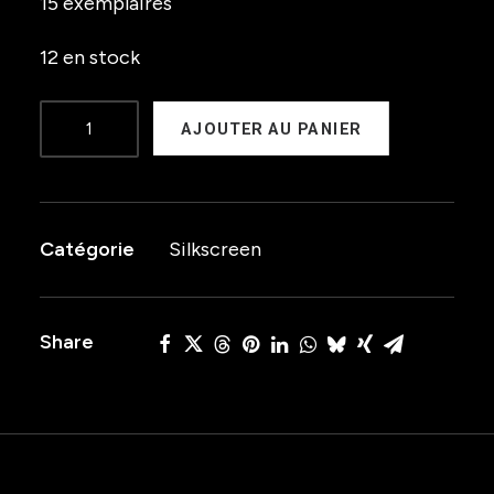
15 exemplaires
12 en stock
quantité
AJOUTER AU PANIER
de
Voodoo
Twist
Catégorie
Silkscreen
Share