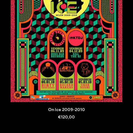
AJOUTER AU PANIER
On Ice 2009-2010
€
120,00