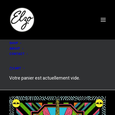
SHOP
ABOUT
CONTACT
On Ice 2011-2012
CART
Votre panier est actuellement vide.