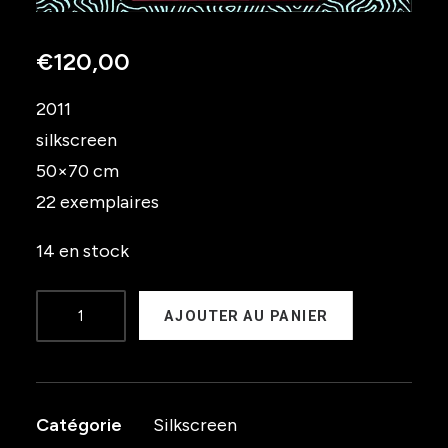
€
120,00
2011
silkscreen
50×70 cm
22 exemplaires
14 en stock
quantité
AJOUTER AU PANIER
de
On
Ice
Catégorie
Silkscreen
2011-