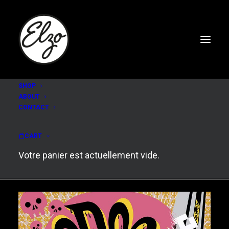
SHOP
ABOUT
CONTACT
Voodoo twist
CART
Votre panier est actuellement vide.