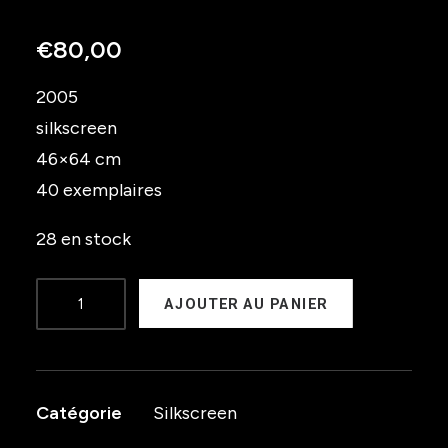
€
80,00
2005
silkscreen
46×64 cm
40 exemplaires
28 en stock
quantité
AJOUTER AU PANIER
de
Voodoo
twist
Catégorie
Silkscreen