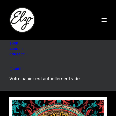
SHOP
ABOUT
CONTACT
Scorpion violente
CART
Votre panier est actuellement vide.