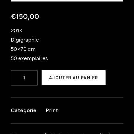
€
150,00
2013
Digigraphie
50×70 cm
50 exemplaires
quantité
AJOUTER AU PANIER
de
Scorpion
violente
Catégorie
Print