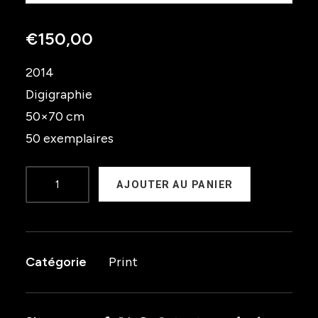
€
150,00
2014
Digigraphie
50×70 cm
50 exemplaires
quantité
AJOUTER AU PANIER
de
Rockerill
Festival
Catégorie
Print
2014