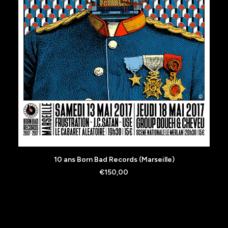
AJOUTER AU PANIER
10 ans Born Bad Records (Marseille)
€
150,00