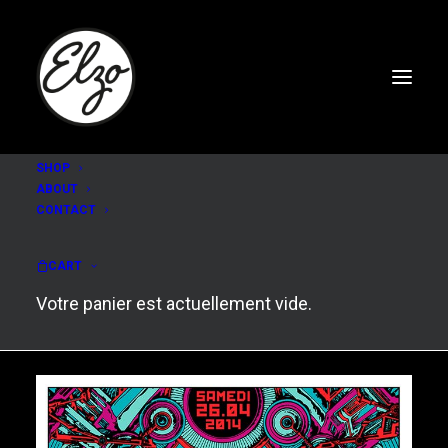
SHOP
ABOUT
CONTACT
Rockerill Festival 2014
CART
Votre panier est actuellement vide.