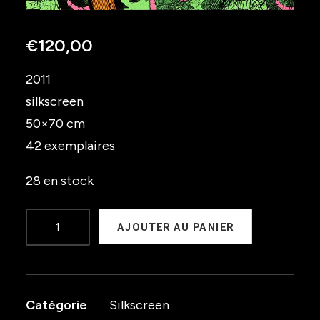
€
120,00
2011
silkscreen
50×70 cm
42 exemplaires
28 en stock
quantité
AJOUTER AU PANIER
de
Ben
Laden
Catégorie
Silkscreen