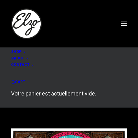
SHOP
ABOUT
CONTACT
Laurent Garnier - off
the record
CART
Votre panier est actuellement vide.