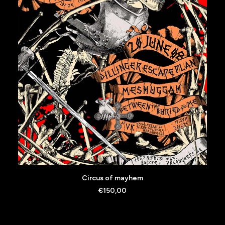
AJOUTER AU PANIER
Circus of mayhem
€
150,00