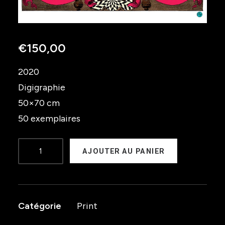
€
150,00
2020
Digigraphie
50×70 cm
50 exemplaires
quantité
AJOUTER AU PANIER
de
Laurent
Garnier
Catégorie
Print
-
off