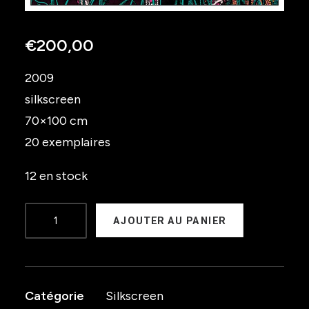
€
200,00
2009
silkscreen
70×100 cm
20 exemplaires
12 en stock
quantité
AJOUTER AU PANIER
de
Kap
Bambino
Catégorie
Silkscreen