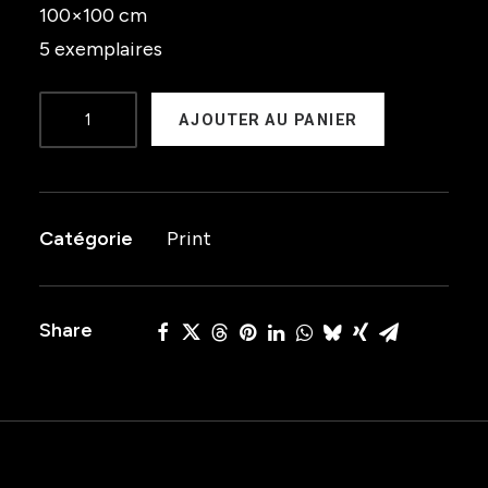
100×100 cm
5 exemplaires
quantité
AJOUTER AU PANIER
de
Group
Doueh
Catégorie
Print
&
Cheveu
Share