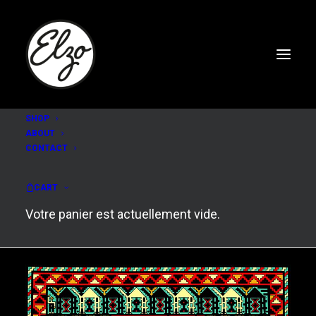
SHOP
ABOUT
CONTACT
Group Doueh & Cheveu
CART
Votre panier est actuellement vide.