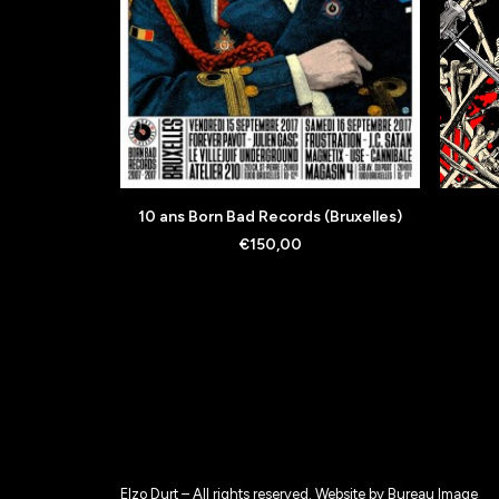
AJOUTER AU PANIER
10 ans Born Bad Records (Bruxelles)
€
150,00
Elzo Durt – All rights reserved. Website by
Bureau Image