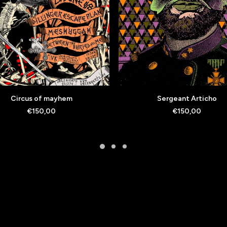
AJOUTER AU PANIER
AJOUTER AU PANIER
Circus of mayhem
Sergeant Articho
€
150,00
€
150,00