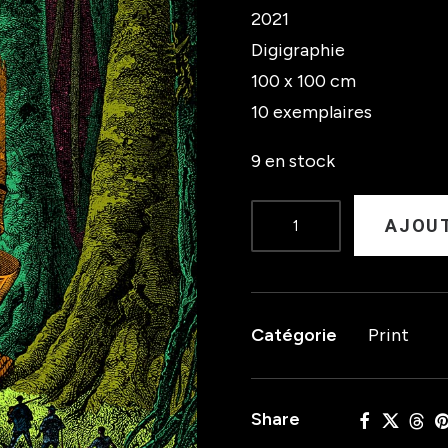
2021
Digigraphie
100 x 100 cm
10 exemplaires
9 en stock
quantité
AJOUT
de
DOUBLE
DATE
Catégorie
Print
WITH
DEATH
Share