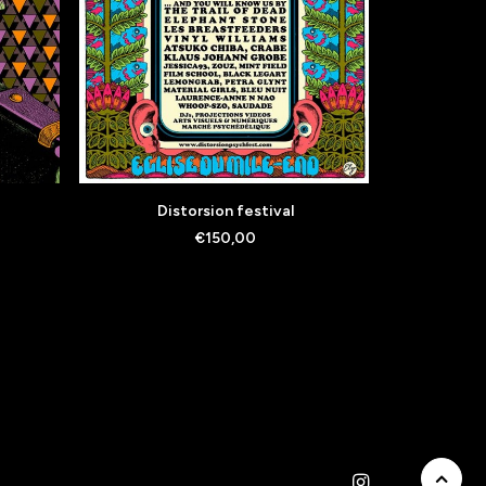
AJOUTER AU PANIER
A
Distorsion festival
Bad m
€
150,00