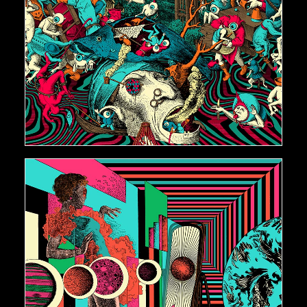
€
500,00
AJOUTER AU PANIER
€
500,00