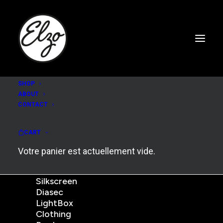
SHOP
ABOUT
Abrasive and
CONTACT
psychedelic collages.
CART
Votre panier est actuellement vide.
New
Print
Silkscreen
Diasec
LightBox
Clothing