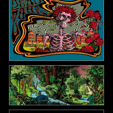
€
150,00
AJOUTER AU PANIER
€
500,00