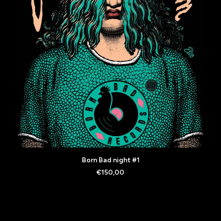
AJOUTER AU PANIER
Born Bad night #1
€
150,00