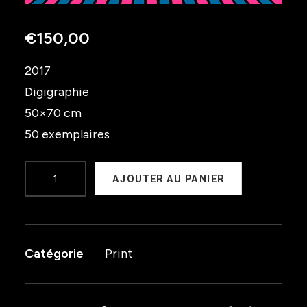
€
150,00
2017
Digigraphie
50×70 cm
50 exemplaires
quantité
AJOUTER AU PANIER
de
Transfert
Nantes
Catégorie
Print