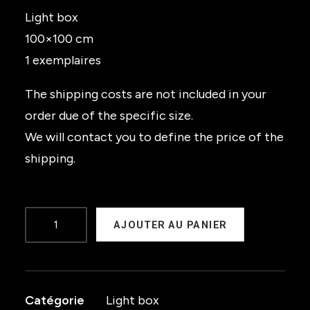
Light box
100×100 cm
1 exemplaires
The shipping costs are not included in your
order due of the specific size.
We will contact you to define the price of the
shipping.
quantité
AJOUTER AU PANIER
de
Synthetic
love
Catégorie
Light box
(light