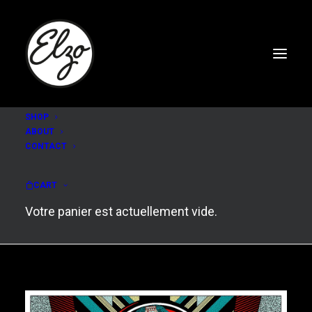
SHOP
ABOUT
CONTACT
Synthetic love (light
box)
CART
Votre panier est actuellement vide.