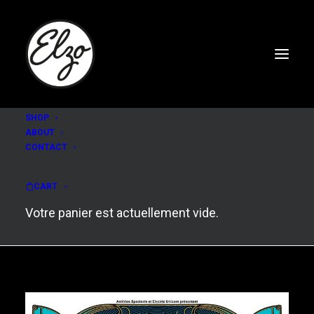
SHOP
ABOUT
CONTACT
Stephan eicher und die
automaten
CART
Votre panier est actuellement vide.