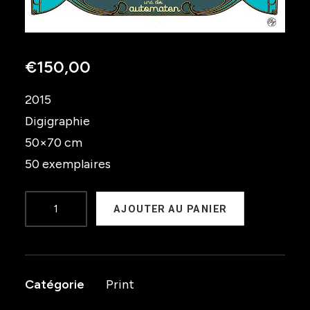
€
150,00
2015
Digigraphie
50×70 cm
50 exemplaires
quantité
AJOUTER AU PANIER
de
Stephan
eicher
Catégorie
Print
und
die