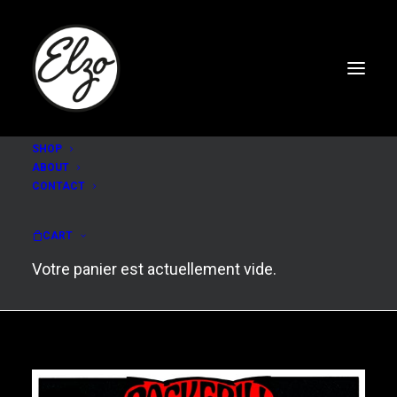
SHOP
ABOUT
CONTACT
ROCKERILL FESTIVAL
2022
CART
Votre panier est actuellement vide.