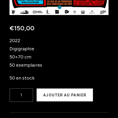
€
150,00
2022
Digigraphie
50×70 cm
50 exemplaires
50 en stock
quantité
AJOUTER AU PANIER
de
ROCKERILL
FESTIVAL