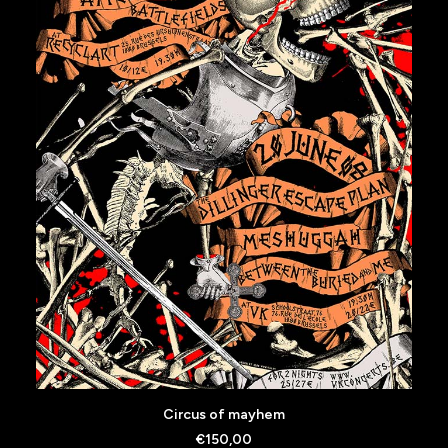
AJOUTER AU PANIER
Circus of mayhem
€
150,00