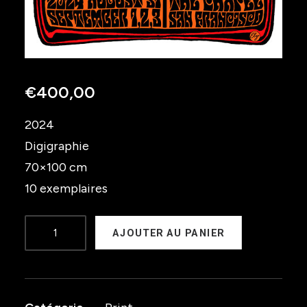
€
400,00
2024
Digigraphie
70×100 cm
10 exemplaires
quantité
AJOUTER AU PANIER
de
OSEES
-