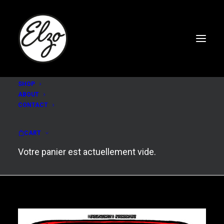
SHOP
ABOUT
CONTACT
OSEES - THE CHAPEL
2024
CART
Votre panier est actuellement vide.