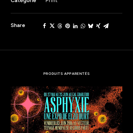
Catégorie
Print
THE
CHAPEL
2024
Share
PRODUITS APPARENTÉS