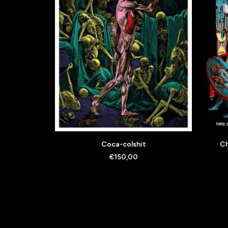
AJOUTER AU PANIER
Coca-colshit
Ch
€
150,00