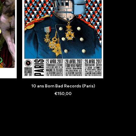
AJOUTER AU PANIER
A
10 ans Born Bad Records (Paris)
Duchess 
€
150,00