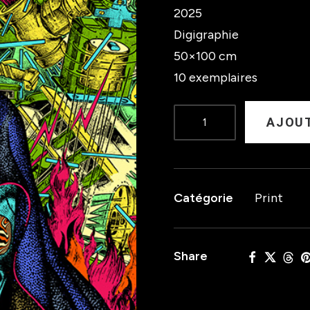
2025
Digigraphie
50×100 cm
10 exemplaires
quantité
AJOUT
de
OSEES
K7BOX
Catégorie
Print
Share