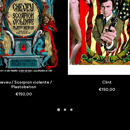
AJOUTER AU PANIER
AJOUTER AU PANIER
eveu / Scorpion violente /
Clint
Plastobeton
€
150,00
€
150,00