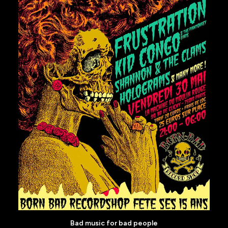
AJOUTER AU PANIER
Bad music for bad people