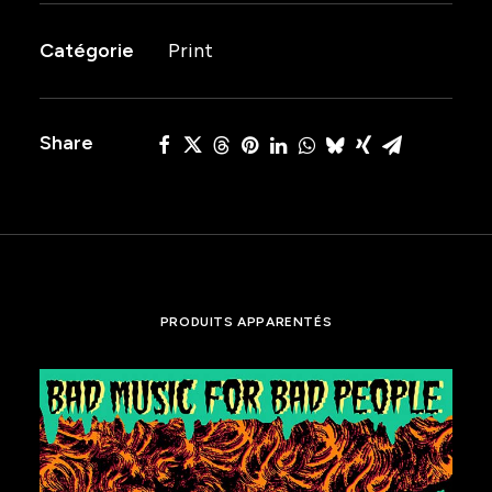
JUNGLE
Catégorie
Print
#2
Share
PRODUITS APPARENTÉS