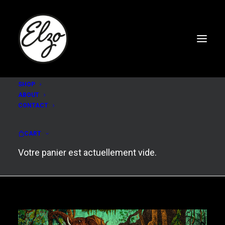
SHOP
ABOUT
CONTACT
GREENWICH JUNGLE
#2
CART
Votre panier est actuellement vide.