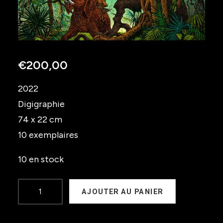
€
200,00
2022
Digigraphie
74 x 22 cm
10 exemplaires
10 en stock
quantité
AJOUTER AU PANIER
de
GREENWICH