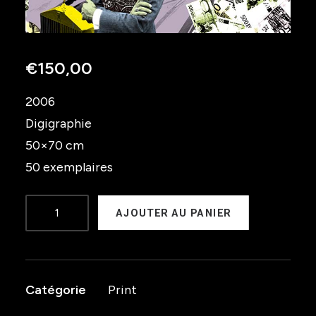
€
150,00
2006
Digigraphie
50×70 cm
50 exemplaires
quantité
AJOUTER AU PANIER
de
Charles
de
Catégorie
Print
Goal
/