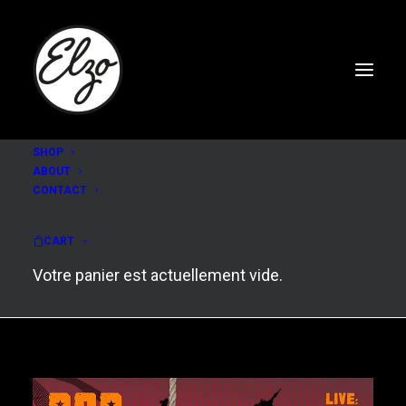
SHOP
ABOUT
CONTACT
Charles de Goal /
Warum Joe
CART
Votre panier est actuellement vide.